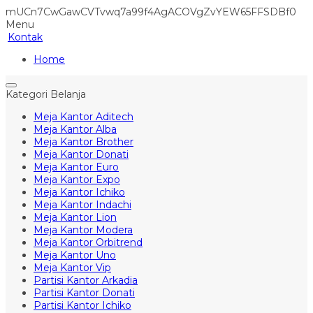
mUCn7CwGawCVTvwq7a99f4AgACOVgZvYEW65FFSDBf0
Menu
Kontak
Home
Kategori Belanja
Meja Kantor Aditech
Meja Kantor Alba
Meja Kantor Brother
Meja Kantor Donati
Meja Kantor Euro
Meja Kantor Expo
Meja Kantor Ichiko
Meja Kantor Indachi
Meja Kantor Lion
Meja Kantor Modera
Meja Kantor Orbitrend
Meja Kantor Uno
Meja Kantor Vip
Partisi Kantor Arkadia
Partisi Kantor Donati
Partisi Kantor Ichiko