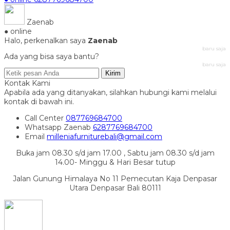
Zaenab
● online
Halo, perkenalkan saya
Zaenab
baru saja
Ada yang bisa saya bantu?
baru saja
Kirim
Kontak Kami
Apabila ada yang ditanyakan, silahkan hubungi kami melalui
kontak di bawah ini.
Call Center
087769684700
Whatsapp
Zaenab
6287769684700
Email
milleniafurniturebali@gmail.com
Buka jam 08.30 s/d jam 17.00 , Sabtu jam 08.30 s/d jam
14.00- Minggu & Hari Besar tutup
Jalan Gunung Himalaya No 11 Pemecutan Kaja Denpasar
Utara Denpasar Bali 80111