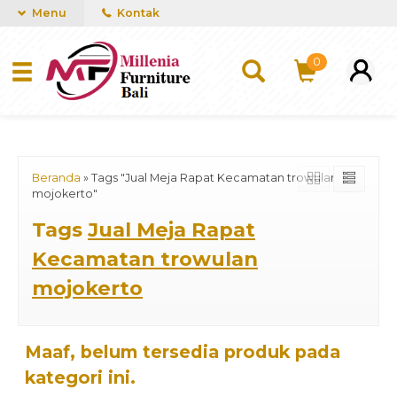
mUCn7CwGawCVTvwq7a99f4AgACOVgZvYEW65FFSDBf0
Menu
Kontak
0
Beranda
»
Tags "Jual Meja Rapat Kecamatan trowulan
mojokerto"
Tags
Jual Meja Rapat
Kecamatan trowulan
mojokerto
Maaf, belum tersedia produk pada
kategori ini.