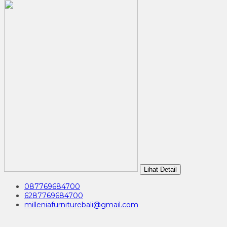
Lihat Detail
087769684700
6287769684700
milleniafurniturebali@gmail.com