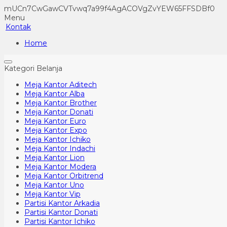
mUCn7CwGawCVTvwq7a99f4AgACOVgZvYEW65FFSDBf0
Menu
Kontak
Home
Kategori Belanja
Meja Kantor Aditech
Meja Kantor Alba
Meja Kantor Brother
Meja Kantor Donati
Meja Kantor Euro
Meja Kantor Expo
Meja Kantor Ichiko
Meja Kantor Indachi
Meja Kantor Lion
Meja Kantor Modera
Meja Kantor Orbitrend
Meja Kantor Uno
Meja Kantor Vip
Partisi Kantor Arkadia
Partisi Kantor Donati
Partisi Kantor Ichiko