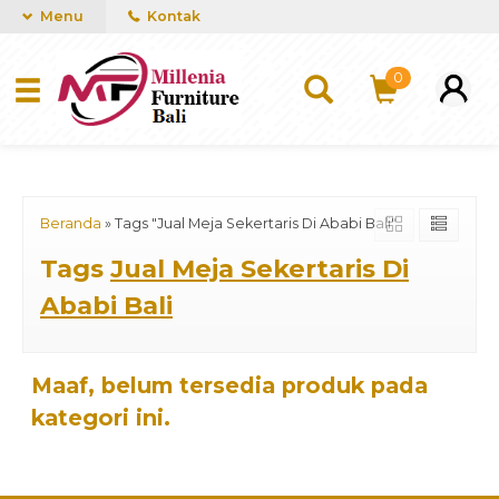
mUCn7CwGawCVTvwq7a99f4AgACOVgZvYEW65FFSDBf0
Menu
Kontak
0
Beranda
»
Tags "Jual Meja Sekertaris Di Ababi Bali"
Tags
Jual Meja Sekertaris Di
Ababi Bali
Maaf, belum tersedia produk pada
kategori ini.