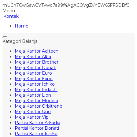
mUCn7CwGawCVTvwq7a99f4AgACOVgZvYEW65FFSDBf0
Menu
Kontak
Home
Kategori Belanja
Meja Kantor Aditech
Meja Kantor Alba
Meja Kantor Brother
Meja Kantor Donati
Meja Kantor Euro
Meja Kantor Expo
Meja Kantor Ichiko
Meja Kantor Indachi
Meja Kantor Lion
Meja Kantor Modera
Meja Kantor Orbitrend
Meja Kantor Uno
Meja Kantor Vip
Partisi Kantor Arkadia
Partisi Kantor Donati
Partisi Kantor Ichiko