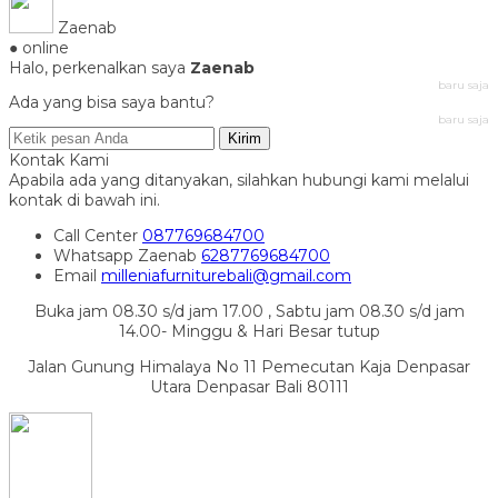
Zaenab
● online
Halo, perkenalkan saya
Zaenab
baru saja
Ada yang bisa saya bantu?
baru saja
Kirim
Kontak Kami
Apabila ada yang ditanyakan, silahkan hubungi kami melalui
kontak di bawah ini.
Call Center
087769684700
Whatsapp
Zaenab
6287769684700
Email
milleniafurniturebali@gmail.com
Buka jam 08.30 s/d jam 17.00 , Sabtu jam 08.30 s/d jam
14.00- Minggu & Hari Besar tutup
Jalan Gunung Himalaya No 11 Pemecutan Kaja Denpasar
Utara Denpasar Bali 80111