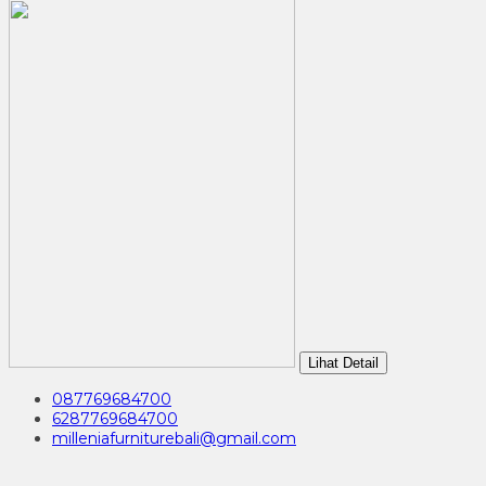
Lihat Detail
087769684700
6287769684700
milleniafurniturebali@gmail.com