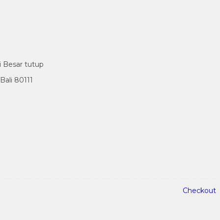
i Besar tutup
ali 80111
Checkout