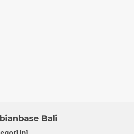
Abianbase Bali
gori ini.