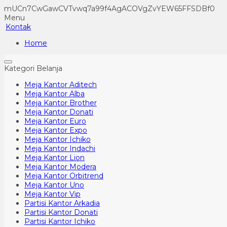
mUCn7CwGawCVTvwq7a99f4AgACOVgZvYEW65FFSDBf0
Menu
Kontak
Home
Kategori Belanja
Meja Kantor Aditech
Meja Kantor Alba
Meja Kantor Brother
Meja Kantor Donati
Meja Kantor Euro
Meja Kantor Expo
Meja Kantor Ichiko
Meja Kantor Indachi
Meja Kantor Lion
Meja Kantor Modera
Meja Kantor Orbitrend
Meja Kantor Uno
Meja Kantor Vip
Partisi Kantor Arkadia
Partisi Kantor Donati
Partisi Kantor Ichiko