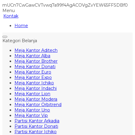
mUCn7CwGawCVTvwq7a99f4AgACOVgZvYEW65FFSDBf0
Menu
Kontak
Home
Kategori Belanja
Meja Kantor Aditech
Meja Kantor Alba
Meja Kantor Brother
Meja Kantor Donati
Meja Kantor Euro
Meja Kantor Expo
Meja Kantor Ichiko
Meja Kantor Indachi
Meja Kantor Lion
Meja Kantor Modera
Meja Kantor Orbitrend
Meja Kantor Uno
Meja Kantor Vip
Partisi Kantor Arkadia
Partisi Kantor Donati
Partisi Kantor Ichiko