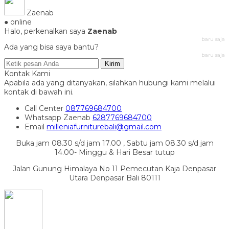
Zaenab
● online
Halo, perkenalkan saya
Zaenab
baru saja
Ada yang bisa saya bantu?
baru saja
Kirim
Kontak Kami
Apabila ada yang ditanyakan, silahkan hubungi kami melalui
kontak di bawah ini.
Call Center
087769684700
Whatsapp
Zaenab
6287769684700
Email
milleniafurniturebali@gmail.com
Buka jam 08.30 s/d jam 17.00 , Sabtu jam 08.30 s/d jam
14.00- Minggu & Hari Besar tutup
Jalan Gunung Himalaya No 11 Pemecutan Kaja Denpasar
Utara Denpasar Bali 80111