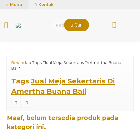
mUCn7CwGawCVTvwq7a99f4AgACOVgZvYEW65FFSDBf0
Menu
Kontak
Cari
Beranda
»
Tags "Jual Meja Sekertaris Di Amertha Buana
Bali"
Tags
Jual Meja Sekertaris Di
Amertha Buana Bali
Maaf, belum tersedia produk pada
kategori ini.