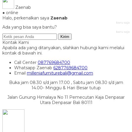
Zaenab
● online
Halo, perkenalkan saya
Zaenab
baru saja
Ada yang bisa saya bantu?
baru saja
Kirim
Kontak Kami
Apabila ada yang ditanyakan, silahkan hubungi kami melalui
kontak di bawah ini.
Call Center
087769684700
Whatsapp
Zaenab
6287769684700
Email
milleniafurniturebali@gmail.com
Buka jam 08.30 s/d jam 17.00 , Sabtu jam 08.30 s/d jam
14.00- Minggu & Hari Besar tutup
Jalan Gunung Himalaya No 11 Pemecutan Kaja Denpasar
Utara Denpasar Bali 80111