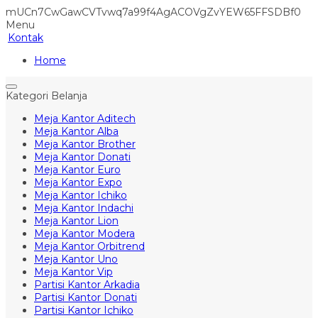
mUCn7CwGawCVTvwq7a99f4AgACOVgZvYEW65FFSDBf0
Menu
Kontak
Home
Kategori Belanja
Meja Kantor Aditech
Meja Kantor Alba
Meja Kantor Brother
Meja Kantor Donati
Meja Kantor Euro
Meja Kantor Expo
Meja Kantor Ichiko
Meja Kantor Indachi
Meja Kantor Lion
Meja Kantor Modera
Meja Kantor Orbitrend
Meja Kantor Uno
Meja Kantor Vip
Partisi Kantor Arkadia
Partisi Kantor Donati
Partisi Kantor Ichiko