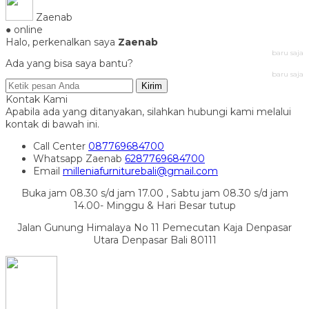
Zaenab
● online
Halo, perkenalkan saya
Zaenab
baru saja
Ada yang bisa saya bantu?
baru saja
Kirim
Kontak Kami
Apabila ada yang ditanyakan, silahkan hubungi kami melalui
kontak di bawah ini.
Call Center
087769684700
Whatsapp
Zaenab
6287769684700
Email
milleniafurniturebali@gmail.com
Buka jam 08.30 s/d jam 17.00 , Sabtu jam 08.30 s/d jam
14.00- Minggu & Hari Besar tutup
Jalan Gunung Himalaya No 11 Pemecutan Kaja Denpasar
Utara Denpasar Bali 80111