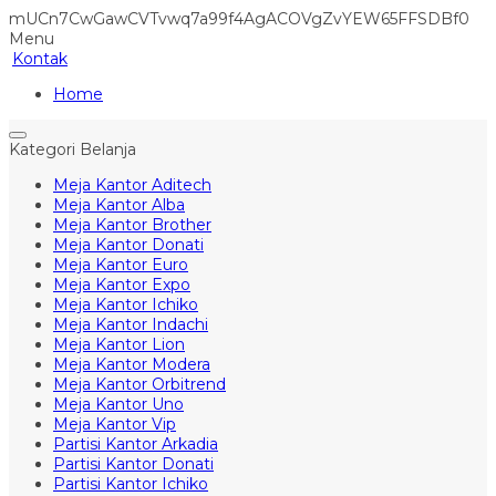
mUCn7CwGawCVTvwq7a99f4AgACOVgZvYEW65FFSDBf0
Menu
Kontak
Home
Kategori Belanja
Meja Kantor Aditech
Meja Kantor Alba
Meja Kantor Brother
Meja Kantor Donati
Meja Kantor Euro
Meja Kantor Expo
Meja Kantor Ichiko
Meja Kantor Indachi
Meja Kantor Lion
Meja Kantor Modera
Meja Kantor Orbitrend
Meja Kantor Uno
Meja Kantor Vip
Partisi Kantor Arkadia
Partisi Kantor Donati
Partisi Kantor Ichiko