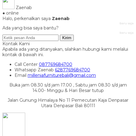
Zaenab
● online
Halo, perkenalkan saya
Zaenab
baru saja
Ada yang bisa saya bantu?
baru saja
Kirim
Kontak Kami
Apabila ada yang ditanyakan, silahkan hubungi kami melalui
kontak di bawah ini.
Call Center
087769684700
Whatsapp
Zaenab
6287769684700
Email
milleniafurniturebali@gmail.com
Buka jam 08.30 s/d jam 17.00 , Sabtu jam 08.30 s/d jam
14.00- Minggu & Hari Besar tutup
Jalan Gunung Himalaya No 11 Pemecutan Kaja Denpasar
Utara Denpasar Bali 80111