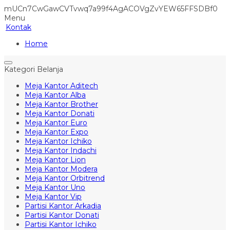
mUCn7CwGawCVTvwq7a99f4AgACOVgZvYEW65FFSDBf0
Menu
Kontak
Home
Kategori Belanja
Meja Kantor Aditech
Meja Kantor Alba
Meja Kantor Brother
Meja Kantor Donati
Meja Kantor Euro
Meja Kantor Expo
Meja Kantor Ichiko
Meja Kantor Indachi
Meja Kantor Lion
Meja Kantor Modera
Meja Kantor Orbitrend
Meja Kantor Uno
Meja Kantor Vip
Partisi Kantor Arkadia
Partisi Kantor Donati
Partisi Kantor Ichiko