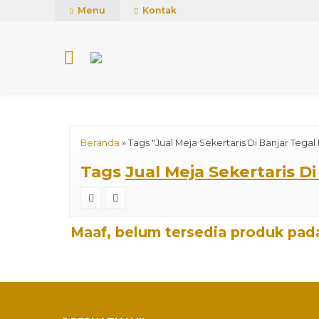
mUCn7CwGawCVTvwq7a99f4AgACOVgZvYEW65FFSDBf0
Menu
Kontak
Beranda
»
Tags "Jual Meja Sekertaris Di Banjar Tegal 
Tags
Jual Meja Sekertaris Di
Maaf, belum tersedia produk pada