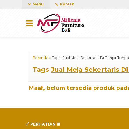
mUCn7CwGawCVTvwq7a99f4AgACOVgZvYEW65FFSDBf0
Menu
Kontak
Beranda
»
Tags "Jual Meja Sekertaris Di Banjar Tenga
Tags
Jual Meja Sekertaris D
Maaf, belum tersedia produk pada
PERHATIAN !!!