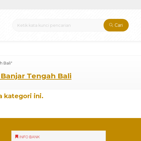
Cari
h Bali"
i Banjar Tengah Bali
 kategori ini.