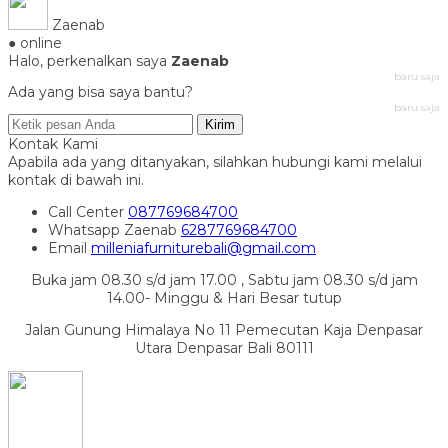
Zaenab
● online
Halo, perkenalkan saya
Zaenab
baru saja
Ada yang bisa saya bantu?
baru saja
Kirim
Kontak Kami
Apabila ada yang ditanyakan, silahkan hubungi kami melalui
kontak di bawah ini.
Call Center
087769684700
Whatsapp
Zaenab
6287769684700
Email
milleniafurniturebali@gmail.com
Buka jam 08.30 s/d jam 17.00 , Sabtu jam 08.30 s/d jam
14.00- Minggu & Hari Besar tutup
Jalan Gunung Himalaya No 11 Pemecutan Kaja Denpasar
Utara Denpasar Bali 80111