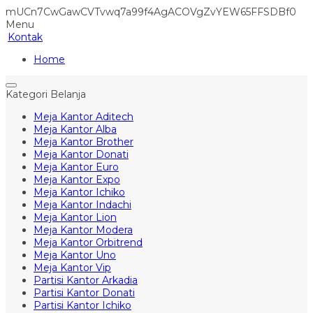
mUCn7CwGawCVTvwq7a99f4AgACOVgZvYEW65FFSDBf0
Menu
Kontak
Home
Kategori Belanja
Meja Kantor Aditech
Meja Kantor Alba
Meja Kantor Brother
Meja Kantor Donati
Meja Kantor Euro
Meja Kantor Expo
Meja Kantor Ichiko
Meja Kantor Indachi
Meja Kantor Lion
Meja Kantor Modera
Meja Kantor Orbitrend
Meja Kantor Uno
Meja Kantor Vip
Partisi Kantor Arkadia
Partisi Kantor Donati
Partisi Kantor Ichiko