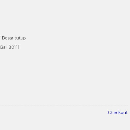
i Besar tutup
ali 80111
Checkout