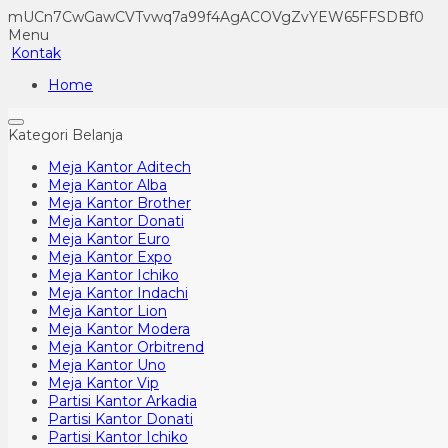
mUCn7CwGawCVTvwq7a99f4AgACOVgZvYEW65FFSDBf0
Menu
Kontak
Home
Kategori Belanja
Meja Kantor Aditech
Meja Kantor Alba
Meja Kantor Brother
Meja Kantor Donati
Meja Kantor Euro
Meja Kantor Expo
Meja Kantor Ichiko
Meja Kantor Indachi
Meja Kantor Lion
Meja Kantor Modera
Meja Kantor Orbitrend
Meja Kantor Uno
Meja Kantor Vip
Partisi Kantor Arkadia
Partisi Kantor Donati
Partisi Kantor Ichiko