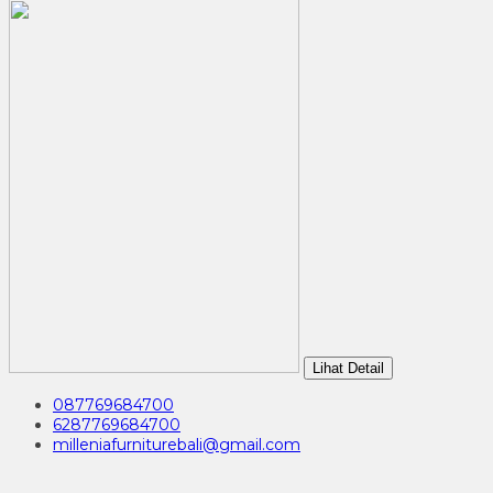
Lihat Detail
087769684700
6287769684700
milleniafurniturebali@gmail.com