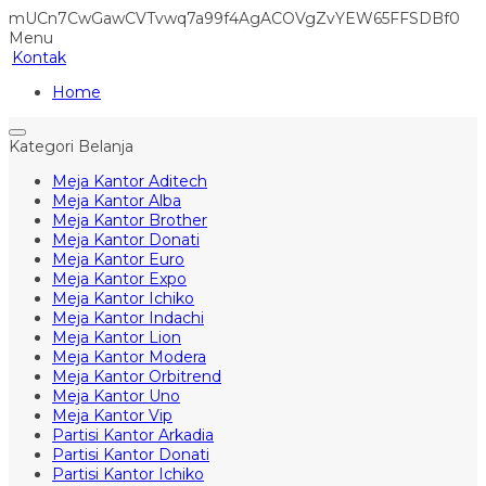
mUCn7CwGawCVTvwq7a99f4AgACOVgZvYEW65FFSDBf0
Menu
Kontak
Home
Kategori Belanja
Meja Kantor Aditech
Meja Kantor Alba
Meja Kantor Brother
Meja Kantor Donati
Meja Kantor Euro
Meja Kantor Expo
Meja Kantor Ichiko
Meja Kantor Indachi
Meja Kantor Lion
Meja Kantor Modera
Meja Kantor Orbitrend
Meja Kantor Uno
Meja Kantor Vip
Partisi Kantor Arkadia
Partisi Kantor Donati
Partisi Kantor Ichiko