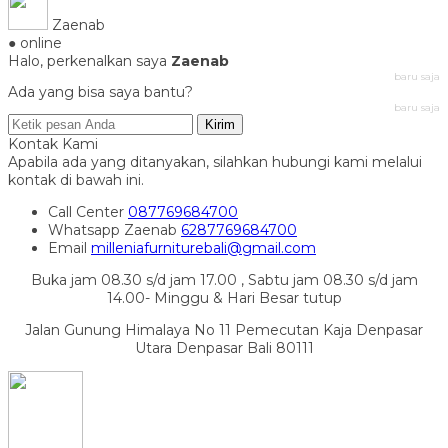
Zaenab
● online
Halo, perkenalkan saya
Zaenab
baru saja
Ada yang bisa saya bantu?
baru saja
Kirim
Kontak Kami
Apabila ada yang ditanyakan, silahkan hubungi kami melalui
kontak di bawah ini.
Call Center
087769684700
Whatsapp
Zaenab
6287769684700
Email
milleniafurniturebali@gmail.com
Buka jam 08.30 s/d jam 17.00 , Sabtu jam 08.30 s/d jam
14.00- Minggu & Hari Besar tutup
Jalan Gunung Himalaya No 11 Pemecutan Kaja Denpasar
Utara Denpasar Bali 80111