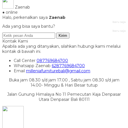
Zaenab
● online
Halo, perkenalkan saya
Zaenab
baru saja
Ada yang bisa saya bantu?
baru saja
Kirim
Kontak Kami
Apabila ada yang ditanyakan, silahkan hubungi kami melalui
kontak di bawah ini.
Call Center
087769684700
Whatsapp
Zaenab
6287769684700
Email
milleniafurniturebali@gmail.com
Buka jam 08.30 s/d jam 17.00 , Sabtu jam 08.30 s/d jam
14.00- Minggu & Hari Besar tutup
Jalan Gunung Himalaya No 11 Pemecutan Kaja Denpasar
Utara Denpasar Bali 80111