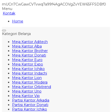
mUCn7CwGawCVTvwq7a99f4AgACOVgZvYEW65FFSDBf0
Menu
Kontak
Home
Kategori Belanja
Meja Kantor Aditech
Meja Kantor Alba
Meja Kantor Brother
Meja Kantor Donati
Meja Kantor Euro
Meja Kantor Expo
Meja Kantor Ichiko
Meja Kantor Indachi
Meja Kantor Lion
Meja Kantor Modera
Meja Kantor Orbitrend
Meja Kantor Uno
Meja Kantor Vip
Partisi Kantor Arkadia
Partisi Kantor Donati
Partisi Kantor Ichiko