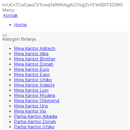
mUCn7CwGawCVTvwq7a99f4AgACOVgZvYEW65FFSDBf0
Menu
Kontak
Home
Kategori Belanja
Meja Kantor Aditech
Meja Kantor Alba
Meja Kantor Brother
Meja Kantor Donati
Meja Kantor Euro
Meja Kantor Expo
Meja Kantor Ichiko
Meja Kantor Indachi
Meja Kantor Lion
Meja Kantor Modera
Meja Kantor Orbitrend
Meja Kantor Uno
Meja Kantor Vip
Partisi Kantor Arkadia
Partisi Kantor Donati
Partisi Kantor Ichiko