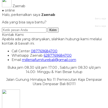
Zaenab
● online
Halo, perkenalkan saya
Zaenab
baru saja
Ada yang bisa saya bantu?
baru saja
Kirim
Kontak Kami
Apabila ada yang ditanyakan, silahkan hubungi kami melalui
kontak di bawah ini.
Call Center
087769684700
Whatsapp
Zaenab
6287769684700
Email
milleniafurniturebali@gmail.com
Buka jam 08.30 s/d jam 17.00 , Sabtu jam 08.30 s/d jam
14.00- Minggu & Hari Besar tutup
Jalan Gunung Himalaya No 11 Pemecutan Kaja Denpasar
Utara Denpasar Bali 80111