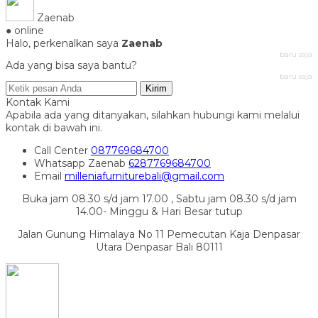
Zaenab
● online
Halo, perkenalkan saya
Zaenab
baru saja
Ada yang bisa saya bantu?
baru saja
Kirim
Kontak Kami
Apabila ada yang ditanyakan, silahkan hubungi kami melalui
kontak di bawah ini.
Call Center
087769684700
Whatsapp
Zaenab
6287769684700
Email
milleniafurniturebali@gmail.com
Buka jam 08.30 s/d jam 17.00 , Sabtu jam 08.30 s/d jam
14.00- Minggu & Hari Besar tutup
Jalan Gunung Himalaya No 11 Pemecutan Kaja Denpasar
Utara Denpasar Bali 80111