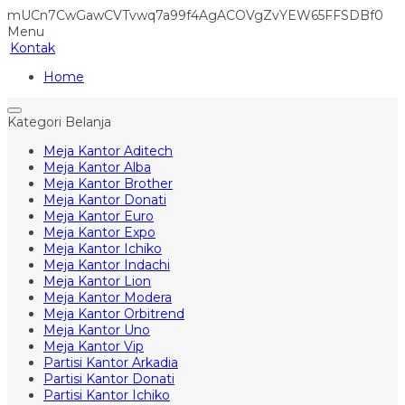
mUCn7CwGawCVTvwq7a99f4AgACOVgZvYEW65FFSDBf0
Menu
Kontak
Home
Kategori Belanja
Meja Kantor Aditech
Meja Kantor Alba
Meja Kantor Brother
Meja Kantor Donati
Meja Kantor Euro
Meja Kantor Expo
Meja Kantor Ichiko
Meja Kantor Indachi
Meja Kantor Lion
Meja Kantor Modera
Meja Kantor Orbitrend
Meja Kantor Uno
Meja Kantor Vip
Partisi Kantor Arkadia
Partisi Kantor Donati
Partisi Kantor Ichiko