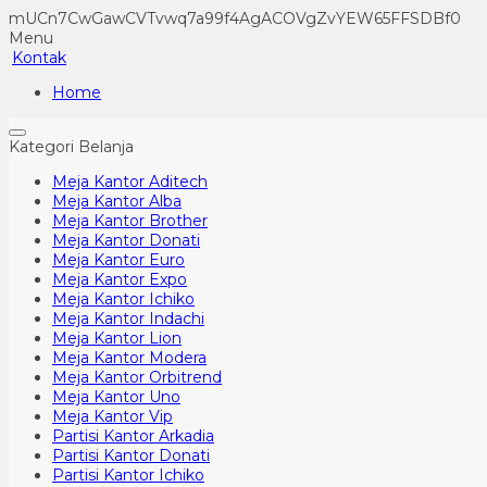
mUCn7CwGawCVTvwq7a99f4AgACOVgZvYEW65FFSDBf0
Menu
Kontak
Home
Kategori Belanja
Meja Kantor Aditech
Meja Kantor Alba
Meja Kantor Brother
Meja Kantor Donati
Meja Kantor Euro
Meja Kantor Expo
Meja Kantor Ichiko
Meja Kantor Indachi
Meja Kantor Lion
Meja Kantor Modera
Meja Kantor Orbitrend
Meja Kantor Uno
Meja Kantor Vip
Partisi Kantor Arkadia
Partisi Kantor Donati
Partisi Kantor Ichiko