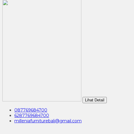
Lihat Detail
087769684700
6287769684700
milleniafurniturebali@gmail.com