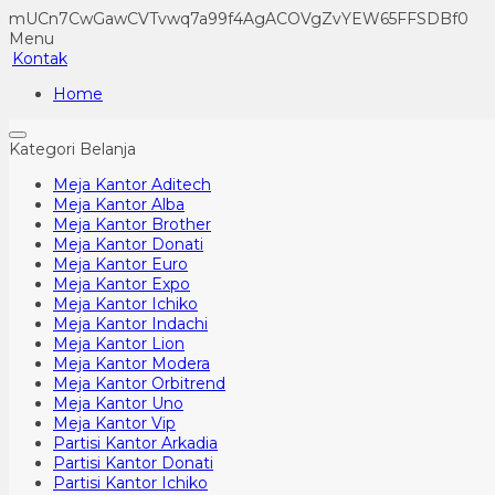
mUCn7CwGawCVTvwq7a99f4AgACOVgZvYEW65FFSDBf0
Menu
Kontak
Home
Kategori Belanja
Meja Kantor Aditech
Meja Kantor Alba
Meja Kantor Brother
Meja Kantor Donati
Meja Kantor Euro
Meja Kantor Expo
Meja Kantor Ichiko
Meja Kantor Indachi
Meja Kantor Lion
Meja Kantor Modera
Meja Kantor Orbitrend
Meja Kantor Uno
Meja Kantor Vip
Partisi Kantor Arkadia
Partisi Kantor Donati
Partisi Kantor Ichiko