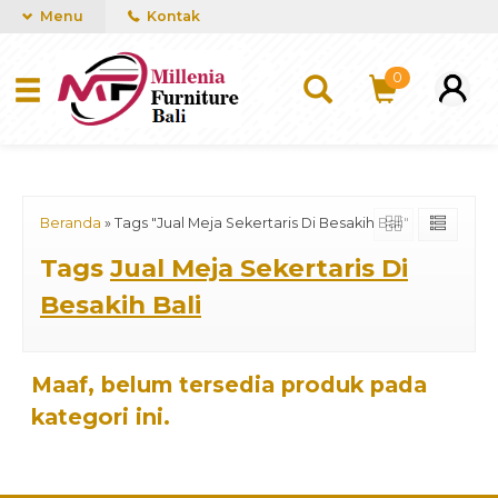
mUCn7CwGawCVTvwq7a99f4AgACOVgZvYEW65FFSDBf0
Menu
Kontak
0
Beranda
»
Tags "Jual Meja Sekertaris Di Besakih Bali"
Tags
Jual Meja Sekertaris Di
Besakih Bali
Maaf, belum tersedia produk pada
kategori ini.