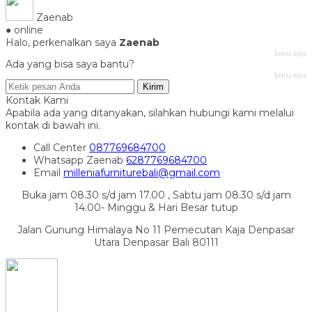
Zaenab
● online
Halo, perkenalkan saya
Zaenab
baru saja
Ada yang bisa saya bantu?
baru saja
Kirim
Kontak Kami
Apabila ada yang ditanyakan, silahkan hubungi kami melalui
kontak di bawah ini.
Call Center
087769684700
Whatsapp
Zaenab
6287769684700
Email
milleniafurniturebali@gmail.com
Buka jam 08.30 s/d jam 17.00 , Sabtu jam 08.30 s/d jam
14.00- Minggu & Hari Besar tutup
Jalan Gunung Himalaya No 11 Pemecutan Kaja Denpasar
Utara Denpasar Bali 80111