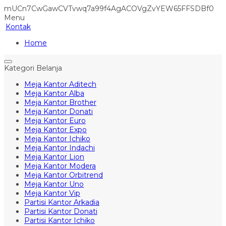
mUCn7CwGawCVTvwq7a99f4AgACOVgZvYEW65FFSDBf0
Menu
Kontak
Home
Kategori Belanja
Meja Kantor Aditech
Meja Kantor Alba
Meja Kantor Brother
Meja Kantor Donati
Meja Kantor Euro
Meja Kantor Expo
Meja Kantor Ichiko
Meja Kantor Indachi
Meja Kantor Lion
Meja Kantor Modera
Meja Kantor Orbitrend
Meja Kantor Uno
Meja Kantor Vip
Partisi Kantor Arkadia
Partisi Kantor Donati
Partisi Kantor Ichiko