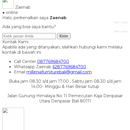
Zaenab
● online
Halo, perkenalkan saya
Zaenab
baru saja
Ada yang bisa saya bantu?
baru saja
Kirim
Kontak Kami
Apabila ada yang ditanyakan, silahkan hubungi kami melalui
kontak di bawah ini.
Call Center
087769684700
Whatsapp
Zaenab
6287769684700
Email
milleniafurniturebali@gmail.com
Buka jam 08.30 s/d jam 17.00 , Sabtu jam 08.30 s/d jam
14.00- Minggu & Hari Besar tutup
Jalan Gunung Himalaya No 11 Pemecutan Kaja Denpasar
Utara Denpasar Bali 80111