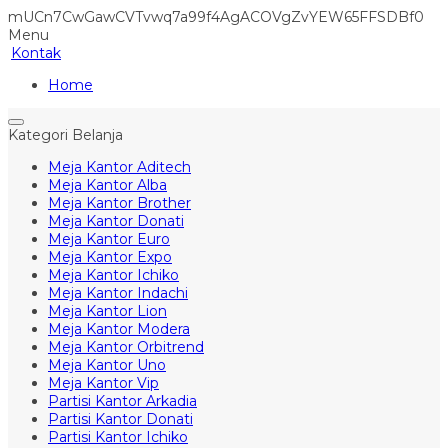
mUCn7CwGawCVTvwq7a99f4AgACOVgZvYEW65FFSDBf0
Menu
Kontak
Home
Kategori Belanja
Meja Kantor Aditech
Meja Kantor Alba
Meja Kantor Brother
Meja Kantor Donati
Meja Kantor Euro
Meja Kantor Expo
Meja Kantor Ichiko
Meja Kantor Indachi
Meja Kantor Lion
Meja Kantor Modera
Meja Kantor Orbitrend
Meja Kantor Uno
Meja Kantor Vip
Partisi Kantor Arkadia
Partisi Kantor Donati
Partisi Kantor Ichiko