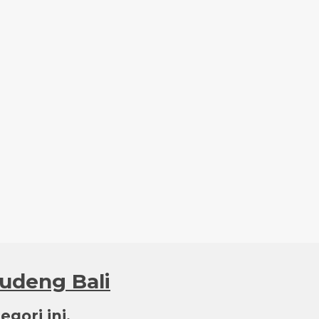
Budeng Bali
gori ini.