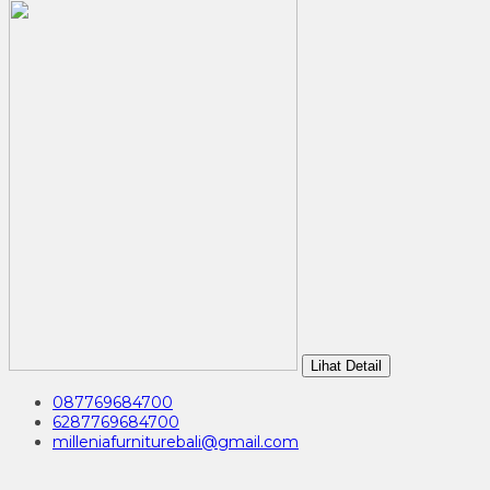
Lihat Detail
087769684700
6287769684700
milleniafurniturebali@gmail.com