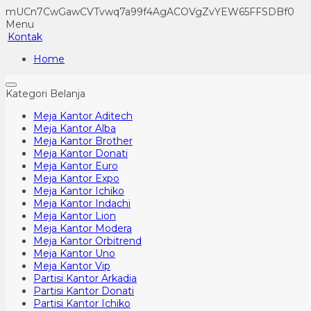
mUCn7CwGawCVTvwq7a99f4AgACOVgZvYEW65FFSDBf0
Menu
Kontak
Home
Kategori Belanja
Meja Kantor Aditech
Meja Kantor Alba
Meja Kantor Brother
Meja Kantor Donati
Meja Kantor Euro
Meja Kantor Expo
Meja Kantor Ichiko
Meja Kantor Indachi
Meja Kantor Lion
Meja Kantor Modera
Meja Kantor Orbitrend
Meja Kantor Uno
Meja Kantor Vip
Partisi Kantor Arkadia
Partisi Kantor Donati
Partisi Kantor Ichiko