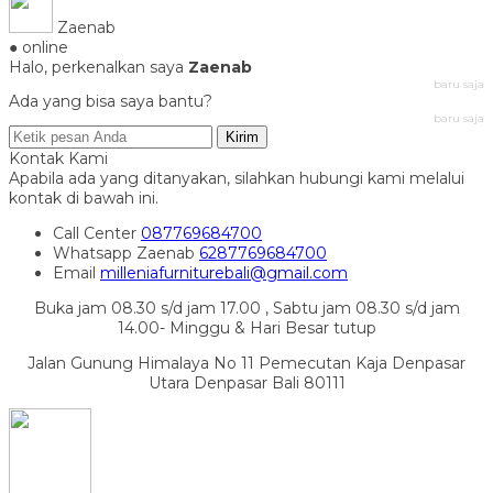
Zaenab
● online
Halo, perkenalkan saya
Zaenab
baru saja
Ada yang bisa saya bantu?
baru saja
Kirim
Kontak Kami
Apabila ada yang ditanyakan, silahkan hubungi kami melalui
kontak di bawah ini.
Call Center
087769684700
Whatsapp
Zaenab
6287769684700
Email
milleniafurniturebali@gmail.com
Buka jam 08.30 s/d jam 17.00 , Sabtu jam 08.30 s/d jam
14.00- Minggu & Hari Besar tutup
Jalan Gunung Himalaya No 11 Pemecutan Kaja Denpasar
Utara Denpasar Bali 80111