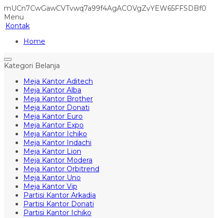
mUCn7CwGawCVTvwq7a99f4AgACOVgZvYEW65FFSDBf0
Menu
Kontak
Home
Kategori Belanja
Meja Kantor Aditech
Meja Kantor Alba
Meja Kantor Brother
Meja Kantor Donati
Meja Kantor Euro
Meja Kantor Expo
Meja Kantor Ichiko
Meja Kantor Indachi
Meja Kantor Lion
Meja Kantor Modera
Meja Kantor Orbitrend
Meja Kantor Uno
Meja Kantor Vip
Partisi Kantor Arkadia
Partisi Kantor Donati
Partisi Kantor Ichiko