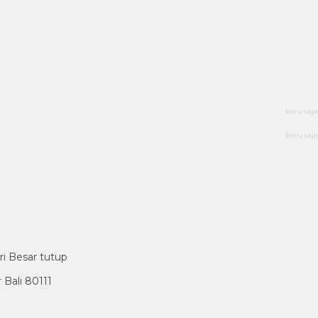
baru saja
baru saja
ri Besar tutup
Bali 80111