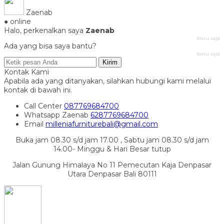
Zaenab
● online
Halo, perkenalkan saya
Zaenab
baru saja
Ada yang bisa saya bantu?
baru saja
Kirim
Kontak Kami
Apabila ada yang ditanyakan, silahkan hubungi kami melalui
kontak di bawah ini.
Call Center
087769684700
Whatsapp
Zaenab
6287769684700
Email
milleniafurniturebali@gmail.com
Buka jam 08.30 s/d jam 17.00 , Sabtu jam 08.30 s/d jam
14.00- Minggu & Hari Besar tutup
Jalan Gunung Himalaya No 11 Pemecutan Kaja Denpasar
Utara Denpasar Bali 80111