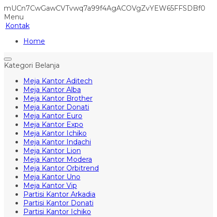
mUCn7CwGawCVTvwq7a99f4AgACOVgZvYEW65FFSDBf0
Menu
Kontak
Home
Kategori Belanja
Meja Kantor Aditech
Meja Kantor Alba
Meja Kantor Brother
Meja Kantor Donati
Meja Kantor Euro
Meja Kantor Expo
Meja Kantor Ichiko
Meja Kantor Indachi
Meja Kantor Lion
Meja Kantor Modera
Meja Kantor Orbitrend
Meja Kantor Uno
Meja Kantor Vip
Partisi Kantor Arkadia
Partisi Kantor Donati
Partisi Kantor Ichiko