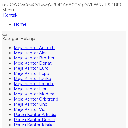
mUCn7CwGawCVTvwq7a99f4AgACOVgZvYEW65FFSDBf0
Menu
Kontak
Home
Kategori Belanja
Meja Kantor Aditech
Meja Kantor Alba
Meja Kantor Brother
Meja Kantor Donati
Meja Kantor Euro
Meja Kantor Expo
Meja Kantor Ichiko
Meja Kantor Indachi
Meja Kantor Lion
Meja Kantor Modera
Meja Kantor Orbitrend
Meja Kantor Uno
Meja Kantor Vip
Partisi Kantor Arkadia
Partisi Kantor Donati
Partisi Kantor Ichiko