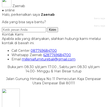
Zaenab
● online
Halo, perkenalkan saya
Zaenab
baru saja
Ada yang bisa saya bantu?
baru saja
Kirim
Kontak Kami
Apabila ada yang ditanyakan, silahkan hubungi kami melalui
kontak di bawah ini.
Call Center
087769684700
Whatsapp
Zaenab
6287769684700
Email
milleniafurniturebali@gmail.com
Buka jam 08.30 s/d jam 17.00 , Sabtu jam 08.30 s/d jam
14.00- Minggu & Hari Besar tutup
Jalan Gunung Himalaya No 11 Pemecutan Kaja Denpasar
Utara Denpasar Bali 80111