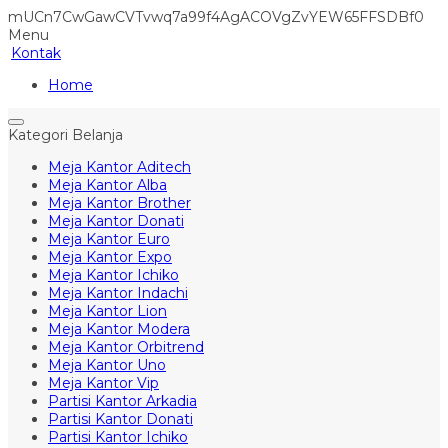
mUCn7CwGawCVTvwq7a99f4AgACOVgZvYEW65FFSDBf0
Menu
Kontak
Home
Kategori Belanja
Meja Kantor Aditech
Meja Kantor Alba
Meja Kantor Brother
Meja Kantor Donati
Meja Kantor Euro
Meja Kantor Expo
Meja Kantor Ichiko
Meja Kantor Indachi
Meja Kantor Lion
Meja Kantor Modera
Meja Kantor Orbitrend
Meja Kantor Uno
Meja Kantor Vip
Partisi Kantor Arkadia
Partisi Kantor Donati
Partisi Kantor Ichiko