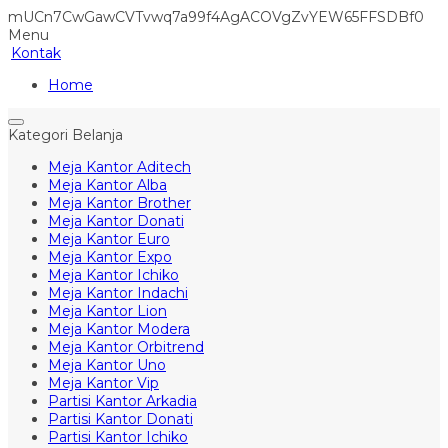
mUCn7CwGawCVTvwq7a99f4AgACOVgZvYEW65FFSDBf0
Menu
Kontak
Home
Kategori Belanja
Meja Kantor Aditech
Meja Kantor Alba
Meja Kantor Brother
Meja Kantor Donati
Meja Kantor Euro
Meja Kantor Expo
Meja Kantor Ichiko
Meja Kantor Indachi
Meja Kantor Lion
Meja Kantor Modera
Meja Kantor Orbitrend
Meja Kantor Uno
Meja Kantor Vip
Partisi Kantor Arkadia
Partisi Kantor Donati
Partisi Kantor Ichiko