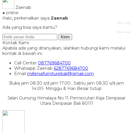
Zaenab
● online
Halo, perkenalkan saya
Zaenab
baru saja
Ada yang bisa saya bantu?
baru saja
Kirim
Kontak Kami
Apabila ada yang ditanyakan, silahkan hubungi kami melalui
kontak di bawah ini.
Call Center
087769684700
Whatsapp
Zaenab
6287769684700
Email
milleniafurniturebali@gmail.com
Buka jam 08.30 s/d jam 17.00 , Sabtu jam 08.30 s/d jam
14.00- Minggu & Hari Besar tutup
Jalan Gunung Himalaya No 11 Pemecutan Kaja Denpasar
Utara Denpasar Bali 80111