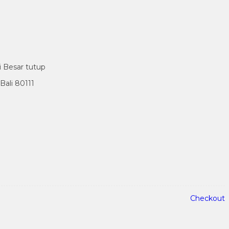
i Besar tutup
ali 80111
Checkout