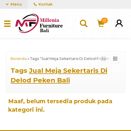
mUCn7CwGawCVTvwq7a99f4AgACOVgZvYEW65FFSDBf0
Menu
Kontak
0
Beranda
»
Tags "Jual Meja Sekertaris Di Delod Peken Bali"
Tags
Jual Meja Sekertaris Di
Delod Peken Bali
Maaf, belum tersedia produk pada
kategori ini.