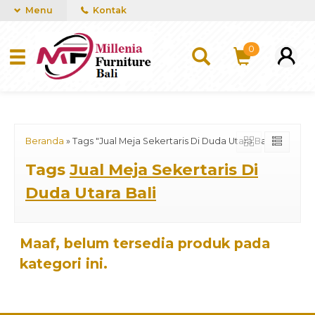
mUCn7CwGawCVTvwq7a99f4AgACOVgZvYEW65FFSDBf0
Menu
Kontak
0
Beranda
»
Tags "Jual Meja Sekertaris Di Duda Utara Bali"
Tags
Jual Meja Sekertaris Di
Duda Utara Bali
Maaf, belum tersedia produk pada
kategori ini.