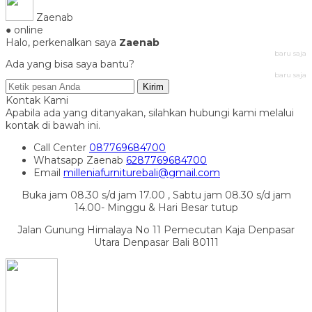
Zaenab
● online
Halo, perkenalkan saya
Zaenab
baru saja
Ada yang bisa saya bantu?
baru saja
Kirim
Kontak Kami
Apabila ada yang ditanyakan, silahkan hubungi kami melalui
kontak di bawah ini.
Call Center
087769684700
Whatsapp
Zaenab
6287769684700
Email
milleniafurniturebali@gmail.com
Buka jam 08.30 s/d jam 17.00 , Sabtu jam 08.30 s/d jam
14.00- Minggu & Hari Besar tutup
Jalan Gunung Himalaya No 11 Pemecutan Kaja Denpasar
Utara Denpasar Bali 80111