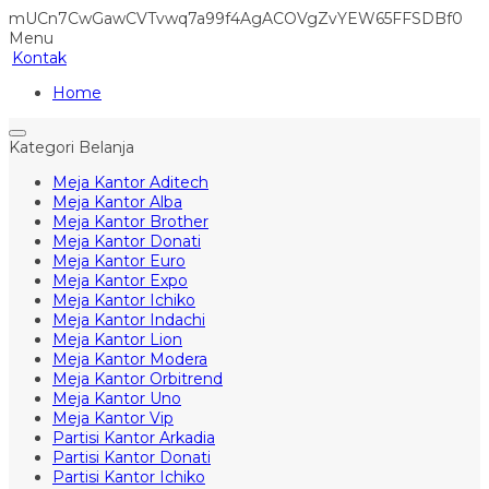
mUCn7CwGawCVTvwq7a99f4AgACOVgZvYEW65FFSDBf0
Menu
Kontak
Home
Kategori Belanja
Meja Kantor Aditech
Meja Kantor Alba
Meja Kantor Brother
Meja Kantor Donati
Meja Kantor Euro
Meja Kantor Expo
Meja Kantor Ichiko
Meja Kantor Indachi
Meja Kantor Lion
Meja Kantor Modera
Meja Kantor Orbitrend
Meja Kantor Uno
Meja Kantor Vip
Partisi Kantor Arkadia
Partisi Kantor Donati
Partisi Kantor Ichiko