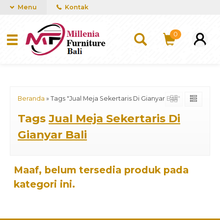
mUCn7CwGawCVTvwq7a99f4AgACOVgZvYEW65FFSDBf0
Menu
Kontak
0
Beranda
»
Tags "Jual Meja Sekertaris Di Gianyar Bali"
Tags
Jual Meja Sekertaris Di
Gianyar Bali
Maaf, belum tersedia produk pada
kategori ini.