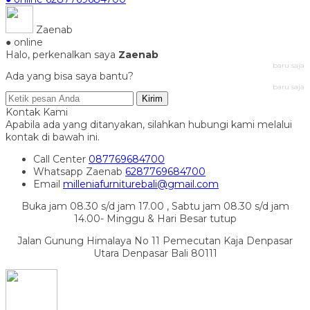
Zaenab
● online
Halo, perkenalkan saya
Zaenab
baru saja
Ada yang bisa saya bantu?
baru saja
Kirim
Kontak Kami
Apabila ada yang ditanyakan, silahkan hubungi kami melalui
kontak di bawah ini.
Call Center
087769684700
Whatsapp
Zaenab
6287769684700
Email
milleniafurniturebali@gmail.com
Buka jam 08.30 s/d jam 17.00 , Sabtu jam 08.30 s/d jam
14.00- Minggu & Hari Besar tutup
Jalan Gunung Himalaya No 11 Pemecutan Kaja Denpasar
Utara Denpasar Bali 80111