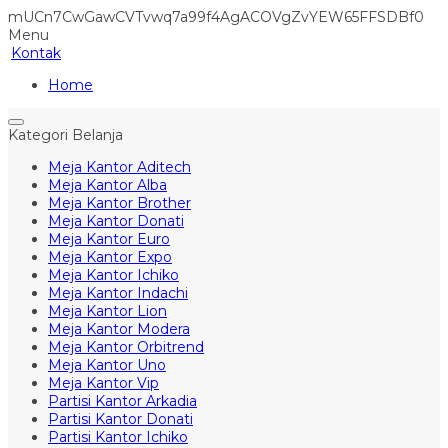
mUCn7CwGawCVTvwq7a99f4AgACOVgZvYEW65FFSDBf0
Menu
Kontak
Home
Kategori Belanja
Meja Kantor Aditech
Meja Kantor Alba
Meja Kantor Brother
Meja Kantor Donati
Meja Kantor Euro
Meja Kantor Expo
Meja Kantor Ichiko
Meja Kantor Indachi
Meja Kantor Lion
Meja Kantor Modera
Meja Kantor Orbitrend
Meja Kantor Uno
Meja Kantor Vip
Partisi Kantor Arkadia
Partisi Kantor Donati
Partisi Kantor Ichiko