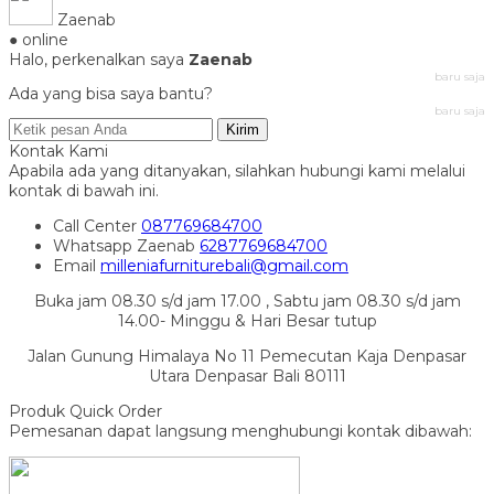
Zaenab
● online
Halo, perkenalkan saya
Zaenab
baru saja
Ada yang bisa saya bantu?
baru saja
Kirim
Kontak Kami
Apabila ada yang ditanyakan, silahkan hubungi kami melalui
kontak di bawah ini.
Call Center
087769684700
Whatsapp
Zaenab
6287769684700
Email
milleniafurniturebali@gmail.com
Buka jam 08.30 s/d jam 17.00 , Sabtu jam 08.30 s/d jam
14.00- Minggu & Hari Besar tutup
Jalan Gunung Himalaya No 11 Pemecutan Kaja Denpasar
Utara Denpasar Bali 80111
Produk Quick Order
Pemesanan dapat langsung menghubungi kontak dibawah: