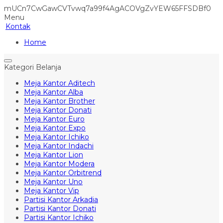
mUCn7CwGawCVTvwq7a99f4AgACOVgZvYEW65FFSDBf0
Menu
Kontak
Home
Kategori Belanja
Meja Kantor Aditech
Meja Kantor Alba
Meja Kantor Brother
Meja Kantor Donati
Meja Kantor Euro
Meja Kantor Expo
Meja Kantor Ichiko
Meja Kantor Indachi
Meja Kantor Lion
Meja Kantor Modera
Meja Kantor Orbitrend
Meja Kantor Uno
Meja Kantor Vip
Partisi Kantor Arkadia
Partisi Kantor Donati
Partisi Kantor Ichiko