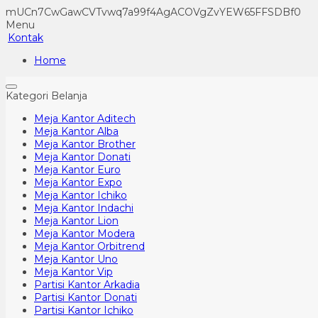
mUCn7CwGawCVTvwq7a99f4AgACOVgZvYEW65FFSDBf0
Menu
Kontak
Home
Kategori Belanja
Meja Kantor Aditech
Meja Kantor Alba
Meja Kantor Brother
Meja Kantor Donati
Meja Kantor Euro
Meja Kantor Expo
Meja Kantor Ichiko
Meja Kantor Indachi
Meja Kantor Lion
Meja Kantor Modera
Meja Kantor Orbitrend
Meja Kantor Uno
Meja Kantor Vip
Partisi Kantor Arkadia
Partisi Kantor Donati
Partisi Kantor Ichiko