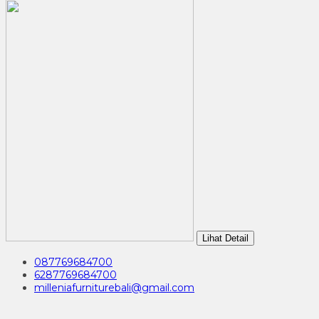
Lihat Detail
087769684700
6287769684700
milleniafurniturebali@gmail.com