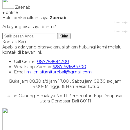
Zaenab
● online
Halo, perkenalkan saya
Zaenab
baru saja
Ada yang bisa saya bantu?
baru saja
Kirim
Kontak Kami
Apabila ada yang ditanyakan, silahkan hubungi kami melalui
kontak di bawah ini.
Call Center
087769684700
Whatsapp
Zaenab
6287769684700
Email
milleniafurniturebali@gmail.com
Buka jam 08.30 s/d jam 17.00 , Sabtu jam 08.30 s/d jam
14.00- Minggu & Hari Besar tutup
Jalan Gunung Himalaya No 11 Pemecutan Kaja Denpasar
Utara Denpasar Bali 80111