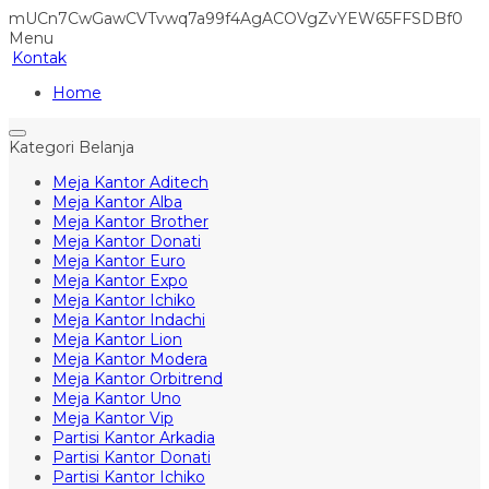
mUCn7CwGawCVTvwq7a99f4AgACOVgZvYEW65FFSDBf0
Menu
Kontak
Home
Kategori Belanja
Meja Kantor Aditech
Meja Kantor Alba
Meja Kantor Brother
Meja Kantor Donati
Meja Kantor Euro
Meja Kantor Expo
Meja Kantor Ichiko
Meja Kantor Indachi
Meja Kantor Lion
Meja Kantor Modera
Meja Kantor Orbitrend
Meja Kantor Uno
Meja Kantor Vip
Partisi Kantor Arkadia
Partisi Kantor Donati
Partisi Kantor Ichiko