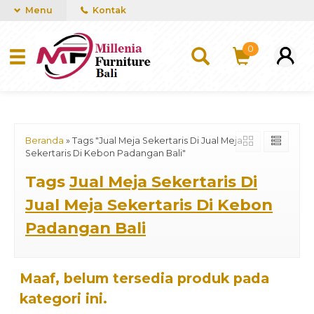
mUCn7CwGawCVTvwq7a99f4AgACOVgZvYEW65FFSDBf0
Menu
Kontak
0
Beranda
»
Tags "Jual Meja Sekertaris Di Jual Meja
Sekertaris Di Kebon Padangan Bali"
Tags
Jual Meja Sekertaris Di
Jual Meja Sekertaris Di Kebon
Padangan Bali
Maaf, belum tersedia produk pada
kategori ini.