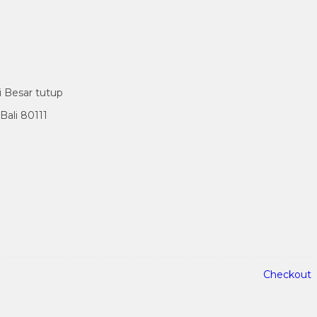
i Besar tutup
ali 80111
Checkout