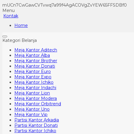
mUCn7CwGawCVTvwq7a99f4AgACOVgZvYEW65FFSDBf0
Menu
Kontak
Home
Kategori Belanja
Meja Kantor Aditech
Meja Kantor Alba
Meja Kantor Brother
Meja Kantor Donati
Meja Kantor Euro
Meja Kantor Expo
Meja Kantor Ichiko
Meja Kantor Indachi
Meja Kantor Lion
Meja Kantor Modera
Meja Kantor Orbitrend
Meja Kantor Uno
Meja Kantor Vip
Partisi Kantor Arkadia
Partisi Kantor Donati
Partisi Kantor Ichiko