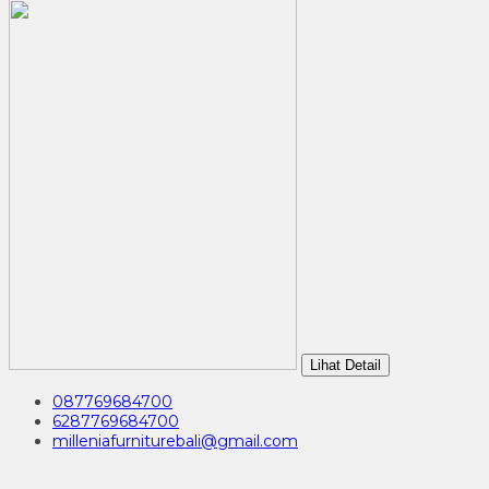
Lihat Detail
087769684700
6287769684700
milleniafurniturebali@gmail.com