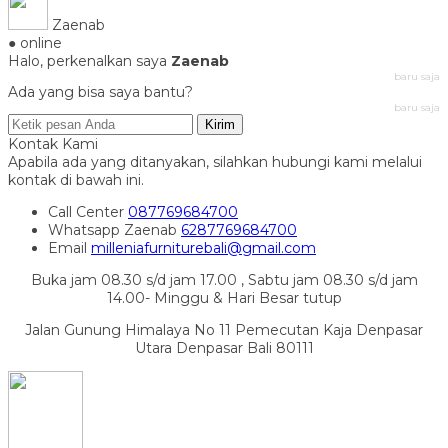
Zaenab
● online
Halo, perkenalkan saya
Zaenab
baru saja
Ada yang bisa saya bantu?
baru saja
Kirim
Kontak Kami
Apabila ada yang ditanyakan, silahkan hubungi kami melalui
kontak di bawah ini.
Call Center
087769684700
Whatsapp
Zaenab
6287769684700
Email
milleniafurniturebali@gmail.com
Buka jam 08.30 s/d jam 17.00 , Sabtu jam 08.30 s/d jam
14.00- Minggu & Hari Besar tutup
Jalan Gunung Himalaya No 11 Pemecutan Kaja Denpasar
Utara Denpasar Bali 80111