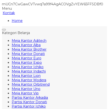
mUCn7CwGawCVTvwq7a99f4AgACOVgZvYEW65FFSDBf0
Menu
Kontak
Home
Kategori Belanja
Meja Kantor Aditech
Meja Kantor Alba
Meja Kantor Brother
Meja Kantor Donati
Meja Kantor Euro
Meja Kantor Expo
Meja Kantor Ichiko
Meja Kantor Indachi
Meja Kantor Lion
Meja Kantor Modera
Meja Kantor Orbitrend
Meja Kantor Uno
Meja Kantor Vip
Partisi Kantor Arkadia
Partisi Kantor Donati
Partisi Kantor Ichiko