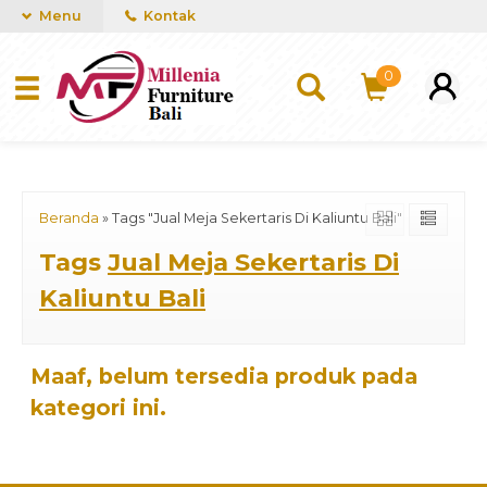
mUCn7CwGawCVTvwq7a99f4AgACOVgZvYEW65FFSDBf0
Menu
Kontak
0
Beranda
»
Tags "Jual Meja Sekertaris Di Kaliuntu Bali"
Tags
Jual Meja Sekertaris Di
Kaliuntu Bali
Maaf, belum tersedia produk pada
kategori ini.