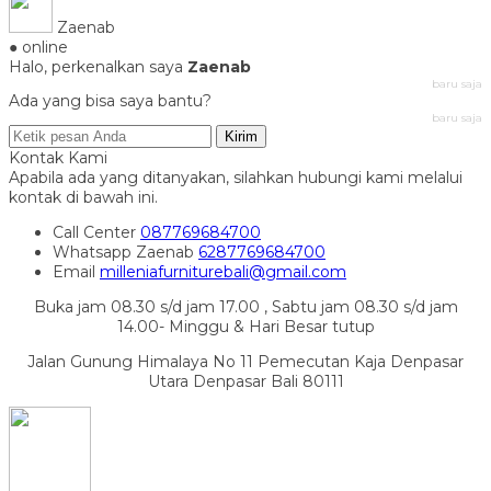
Zaenab
● online
Halo, perkenalkan saya
Zaenab
baru saja
Ada yang bisa saya bantu?
baru saja
Kirim
Kontak Kami
Apabila ada yang ditanyakan, silahkan hubungi kami melalui
kontak di bawah ini.
Call Center
087769684700
Whatsapp
Zaenab
6287769684700
Email
milleniafurniturebali@gmail.com
Buka jam 08.30 s/d jam 17.00 , Sabtu jam 08.30 s/d jam
14.00- Minggu & Hari Besar tutup
Jalan Gunung Himalaya No 11 Pemecutan Kaja Denpasar
Utara Denpasar Bali 80111