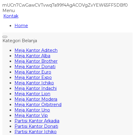
mUCn7CwGawCVTvwq7a99f4AgACOVgZvYEW65FFSDBf0
Menu
Kontak
Home
Kategori Belanja
Meja Kantor Aditech
Meja Kantor Alba
Meja Kantor Brother
Meja Kantor Donati
Meja Kantor Euro
Meja Kantor Expo
Meja Kantor Ichiko
Meja Kantor Indachi
Meja Kantor Lion
Meja Kantor Modera
Meja Kantor Orbitrend
Meja Kantor Uno
Meja Kantor Vip
Partisi Kantor Arkadia
Partisi Kantor Donati
Partisi Kantor Ichiko