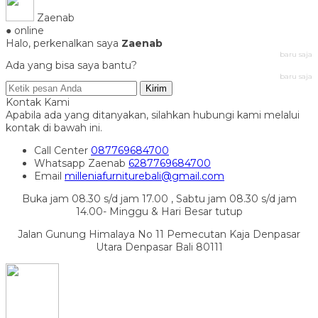
Zaenab
● online
Halo, perkenalkan saya
Zaenab
baru saja
Ada yang bisa saya bantu?
baru saja
Kirim
Kontak Kami
Apabila ada yang ditanyakan, silahkan hubungi kami melalui
kontak di bawah ini.
Call Center
087769684700
Whatsapp
Zaenab
6287769684700
Email
milleniafurniturebali@gmail.com
Buka jam 08.30 s/d jam 17.00 , Sabtu jam 08.30 s/d jam
14.00- Minggu & Hari Besar tutup
Jalan Gunung Himalaya No 11 Pemecutan Kaja Denpasar
Utara Denpasar Bali 80111