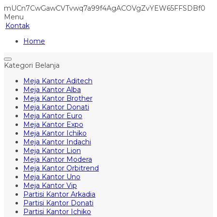
mUCn7CwGawCVTvwq7a99f4AgACOVgZvYEW65FFSDBf0
Menu
Kontak
Home
Kategori Belanja
Meja Kantor Aditech
Meja Kantor Alba
Meja Kantor Brother
Meja Kantor Donati
Meja Kantor Euro
Meja Kantor Expo
Meja Kantor Ichiko
Meja Kantor Indachi
Meja Kantor Lion
Meja Kantor Modera
Meja Kantor Orbitrend
Meja Kantor Uno
Meja Kantor Vip
Partisi Kantor Arkadia
Partisi Kantor Donati
Partisi Kantor Ichiko