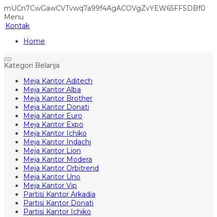
mUCn7CwGawCVTvwq7a99f4AgACOVgZvYEW65FFSDBf0
Menu
Kontak
Home
Kategori Belanja
Meja Kantor Aditech
Meja Kantor Alba
Meja Kantor Brother
Meja Kantor Donati
Meja Kantor Euro
Meja Kantor Expo
Meja Kantor Ichiko
Meja Kantor Indachi
Meja Kantor Lion
Meja Kantor Modera
Meja Kantor Orbitrend
Meja Kantor Uno
Meja Kantor Vip
Partisi Kantor Arkadia
Partisi Kantor Donati
Partisi Kantor Ichiko