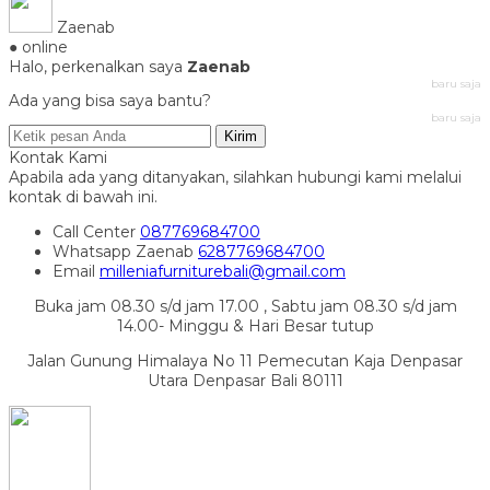
Zaenab
● online
Halo, perkenalkan saya
Zaenab
baru saja
Ada yang bisa saya bantu?
baru saja
Kirim
Kontak Kami
Apabila ada yang ditanyakan, silahkan hubungi kami melalui
kontak di bawah ini.
Call Center
087769684700
Whatsapp
Zaenab
6287769684700
Email
milleniafurniturebali@gmail.com
Buka jam 08.30 s/d jam 17.00 , Sabtu jam 08.30 s/d jam
14.00- Minggu & Hari Besar tutup
Jalan Gunung Himalaya No 11 Pemecutan Kaja Denpasar
Utara Denpasar Bali 80111