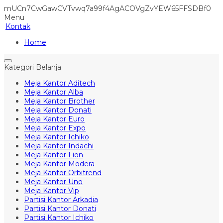
mUCn7CwGawCVTvwq7a99f4AgACOVgZvYEW65FFSDBf0
Menu
Kontak
Home
Kategori Belanja
Meja Kantor Aditech
Meja Kantor Alba
Meja Kantor Brother
Meja Kantor Donati
Meja Kantor Euro
Meja Kantor Expo
Meja Kantor Ichiko
Meja Kantor Indachi
Meja Kantor Lion
Meja Kantor Modera
Meja Kantor Orbitrend
Meja Kantor Uno
Meja Kantor Vip
Partisi Kantor Arkadia
Partisi Kantor Donati
Partisi Kantor Ichiko