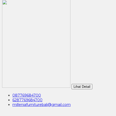
Lihat Detail
087769684700
6287769684700
milleniafurniturebali@gmail.com