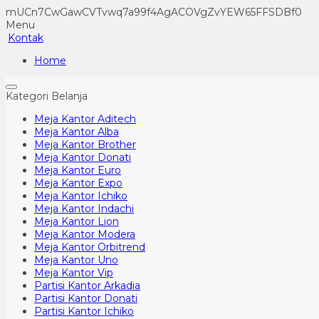
mUCn7CwGawCVTvwq7a99f4AgACOVgZvYEW65FFSDBf0
Menu
Kontak
Home
Kategori Belanja
Meja Kantor Aditech
Meja Kantor Alba
Meja Kantor Brother
Meja Kantor Donati
Meja Kantor Euro
Meja Kantor Expo
Meja Kantor Ichiko
Meja Kantor Indachi
Meja Kantor Lion
Meja Kantor Modera
Meja Kantor Orbitrend
Meja Kantor Uno
Meja Kantor Vip
Partisi Kantor Arkadia
Partisi Kantor Donati
Partisi Kantor Ichiko