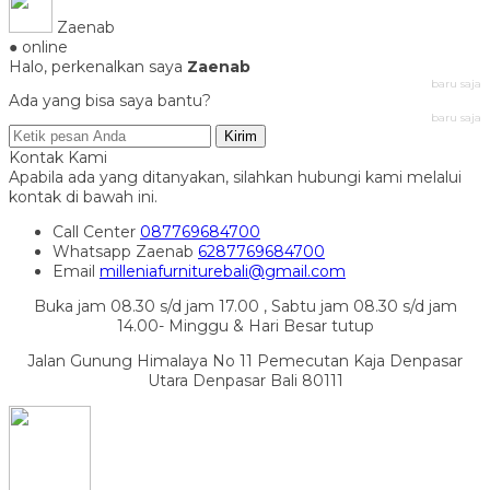
Zaenab
● online
Halo, perkenalkan saya
Zaenab
baru saja
Ada yang bisa saya bantu?
baru saja
Kirim
Kontak Kami
Apabila ada yang ditanyakan, silahkan hubungi kami melalui
kontak di bawah ini.
Call Center
087769684700
Whatsapp
Zaenab
6287769684700
Email
milleniafurniturebali@gmail.com
Buka jam 08.30 s/d jam 17.00 , Sabtu jam 08.30 s/d jam
14.00- Minggu & Hari Besar tutup
Jalan Gunung Himalaya No 11 Pemecutan Kaja Denpasar
Utara Denpasar Bali 80111