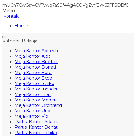
mUCn7CwGawCVTvwq7a99f4AgACOVgZvYEW65FFSDBf0
Menu
Kontak
Home
Kategori Belanja
Meja Kantor Aditech
Meja Kantor Alba
Meja Kantor Brother
Meja Kantor Donati
Meja Kantor Euro
Meja Kantor Expo
Meja Kantor Ichiko
Meja Kantor Indachi
Meja Kantor Lion
Meja Kantor Modera
Meja Kantor Orbitrend
Meja Kantor Uno
Meja Kantor Vip
Partisi Kantor Arkadia
Partisi Kantor Donati
Partisi Kantor Ichiko